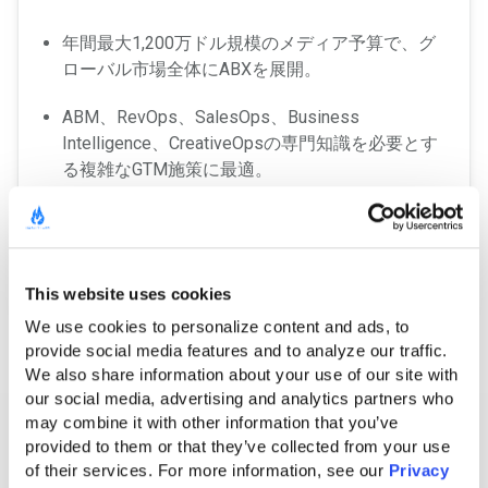
年間最大1,200万ドル規模のメディア予算で、グ
ローバル市場全体にABXを展開。
ABM、RevOps、SalesOps、Business
Intelligence、CreativeOpsの専門知識を必要とす
る複雑なGTM施策に最適。
大手グローバル企業向けに6sense/Demandbase
を運用してきた豊富な経験を活用し、成果を最
大化します。
This website uses cookies
We use cookies to personalize content and ads, to 
provide social media features and to analyze our traffic. 
We also share information about your use of our site with 
our social media, advertising and analytics partners who 
すべてのプランに含まれる
may combine it with other information that you’ve 
内容
provided to them or that they’ve collected from your use 
of their services. For more information, see our 
Privacy 