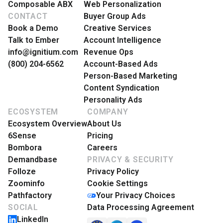
Composable ABX
Web Personalization
CONTACT
Buyer Group Ads
Book a Demo
Creative Services
Talk to Ember
Account Intelligence
info@ignitium.com
Revenue Ops
(800) 204-6562
Account-Based Ads
Person-Based Marketing
Content Syndication
Personality Ads
ECOSYSTEM
COMPANY
Ecosystem Overview
About Us
6Sense
Pricing
Bombora
Careers
Demandbase
PRIVACY & SECURITY
Folloze
Privacy Policy
Zoominfo
Cookie Settings
Pathfactory
Your Privacy Choices
SOCIAL
Data Processing Agreement
LinkedIn