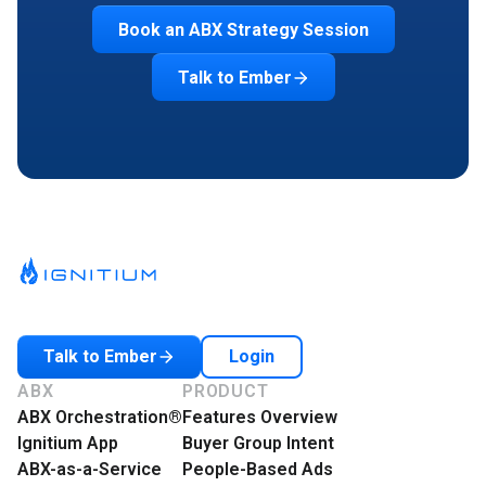
Book an ABX Strategy Session
Talk to Ember
Login
Talk to Ember
ABX
PRODUCT
ABX Orchestration®
Features Overview
Ignitium App
Buyer Group Intent
ABX-as-a-Service
People-Based Ads