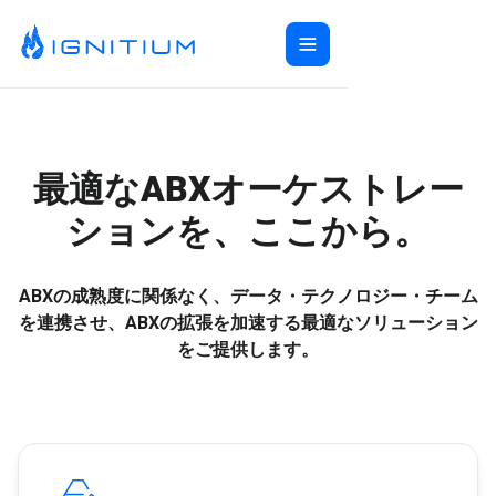
Home
ABX Orchestration®
Features
最適なABXオーケストレー
Ecosystem
ABX Orchestration® Overview
ションを、ここから。
Company
Features Overview
Ignitium App
Login
Ecosystem Overview
ABXaaS
Buyer Group Intent
ABXの成熟度に関係なく、データ・テクノロジー・チーム
About Us
Composable ABX
People-Based Ads
6sense
Resources
を連携させ、ABXの拡張を加速する最適なソリューション
Web Personalization
Folloze
Pricing
をご提供します。
Buyer Group Ads
Bombora
Contact
Book a Demo
Creative Services
Demandbase
Careers
Content Syndication
ZoomInfo
Pathfactory