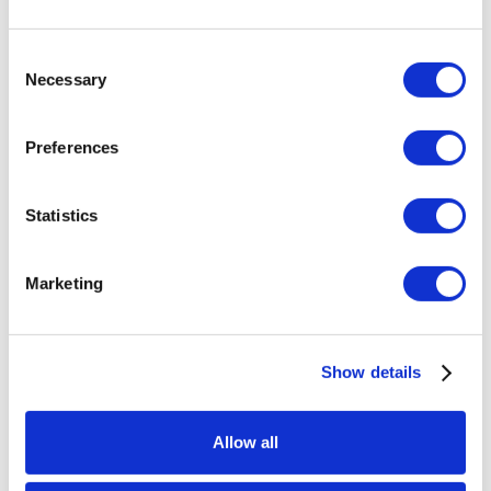
speziell auf Ihre einzigartigen ABX-
Anforderungen und Ihre komplexe Infrastruktur
Consent
zugeschnitten.
Necessary
Selection
Preferences
Statistics
ABX Global
Marketing
All-Inclusive ABXaaS
Kontaktieren Sie Uns
Show details
Aktivieren Sie ABX in allen Regionen für Ihren
Allow all
gesamten Markt und decken Sie wichtige Kanäle
mit Medienbudgets von bis zu 12 Millionen Dollar