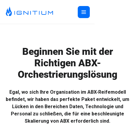
Home
ABX Orchestration®
Features
Beginnen Sie mit der
Ecosystem
ABX Orchestration® Overview
Richtigen ABX-
Company
Features Overview
Ignitium App
Orchestrierungslösung
Login
Ecosystem Overview
ABXaaS
Buyer Group Intent
About Us
Composable ABX
People-Based Ads
6sense
Resources
Web Personalization
Folloze
Pricing
Egal, wo sich Ihre Organisation im ABX-Reifemodell
Buyer Group Ads
Bombora
Contact
befindet, wir haben das perfekte Paket entwickelt, um
Book a Demo
Lücken in den Bereichen Daten, Technologie und
Creative Services
Demandbase
Careers
Personal zu schließen, die für eine beschleunigte
Content Syndication
ZoomInfo
Skalierung von ABX erforderlich sind.
Pathfactory