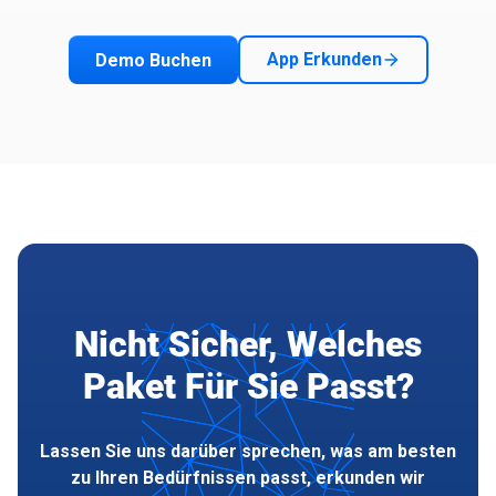
App Erkunden
Demo Buchen
Nicht Sicher, Welches
Paket Für Sie Passt?
Lassen Sie uns darüber sprechen, was am besten
zu Ihren Bedürfnissen passt, erkunden wir