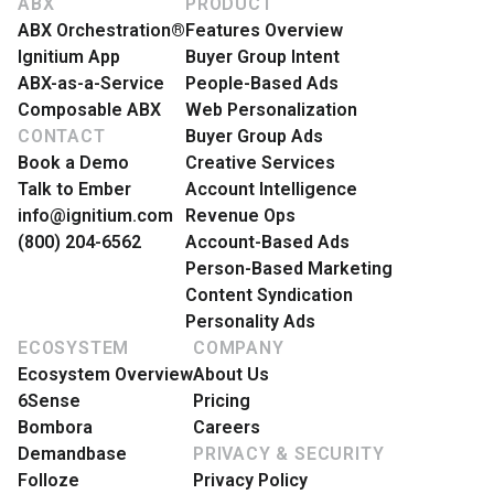
ABX
PRODUCT
ABX Orchestration®
Features Overview
Ignitium App
Buyer Group Intent
ABX-as-a-Service
People-Based Ads
Composable ABX
Web Personalization
CONTACT
Buyer Group Ads
Book a Demo
Creative Services
Talk to Ember
Account Intelligence
info@ignitium.com
Revenue Ops
(800) 204-6562
Account-Based Ads
Person-Based Marketing
Content Syndication
Personality Ads
ECOSYSTEM
COMPANY
Ecosystem Overview
About Us
6Sense
Pricing
Bombora
Careers
Demandbase
PRIVACY & SECURITY
Folloze
Privacy Policy