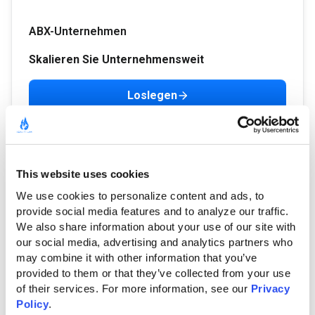
ABX-Unternehmen
Skalieren Sie Unternehmensweit
Loslegen
Decken Sie bis zu 50.000 Zielkonten in NAMER,
EMEA und APAC über wichtige kontobasierte
This website uses cookies
Kanäle sowie Google/Bing-Suche ab.
We use cookies to personalize content and ads, to 
Alle 1:1-, 1:Wenige-, 1:Viele- und gezielten
provide social media features and to analyze our traffic. 
Demand-Gen-Kampagnenstile werden unterstützt.
We also share information about your use of our site with 
Arbeiten Sie mit unserem Marketing-Operations-
our social media, advertising and analytics partners who 
may combine it with other information that you’ve 
Team zusammen, um Ihre Systeme im GTM-Plan
provided to them or that they’ve collected from your use 
zu optimieren.
of their services. For more information, see our 
Privacy 
Policy
.
Individuelle DOMO-BI-Dashboards werden